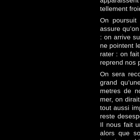
apparaissent 
tellement fro
On poursuit 
assure qu’on
: on arrive s
ne pointent l
rater : on fai
reprend nos p
On sera reco
grand qu’une
metres de nou
mer, on dirait
tout aussi imp
reste desespe
Il nous fait 
alors que so