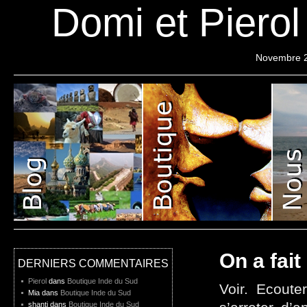
Domi et Piero
Novembre 
On a fait
DERNIERS COMMENTAIRES
Pierol
dans
Boutique Inde du Sud
Voir. Ecoute
Mia dans
Boutique Inde du Sud
shanti dans
Boutique Inde du Sud