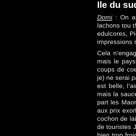
Ile du su
Domi
: On ar
lachons tou t
edulcores, Pi
impressions 
Cela n’engag
mais le pays
coups de coeu
je) ne serai 
est belle, l’
mais la sauce
part les Maor
aux prix exor
cochon de lai
de touristes
bien trop fro