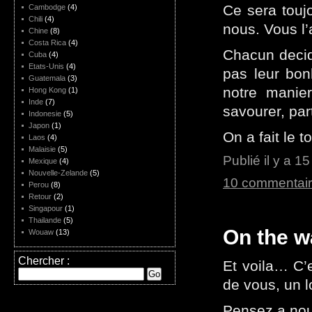
Ce sera toujo
Cambodge
(4)
Chili
(4)
nous. Vous l’
Chine
(8)
Costa Rica
(4)
Chacun decide
Cuba
(4)
Etats-Unis
(4)
pas leur bon
Guatemala
(3)
notre manier
Hong Kong
(1)
Inde
(7)
savourer, par
Indonesie
(5)
Japon
(1)
On a fait le
Laos
(4)
Malaisie
(5)
Publié il y a 1
Mexique
(4)
Nouvelle-Zelande
(5)
10 commentai
Perou
(8)
Retour
(2)
Singapour
(1)
Thailande
(5)
On the w
Wouaw
(13)
Chercher :
Et voila… C’
de vous, un 
Pensez a nou