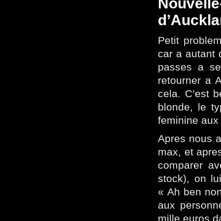
Nouvelle
d’Auckla
Petit proble
car a autant 
passes a se 
retourner a 
cela. C’est b
blonde, le t
feminine aux
Apres nous av
max, et apres
comparer ave
stock), on l
« Ah ben non,
aux personn
mille euros d