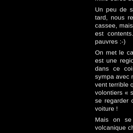
Un peu de st
tard, nous r
cassee, mais 
est content
pauvres :-)
On met le ca
est une regio
dans ce coi
sympa avec no
vent terrible
volontiers « 
se regarder d
voiture !
Mais on se 
volcanique ch