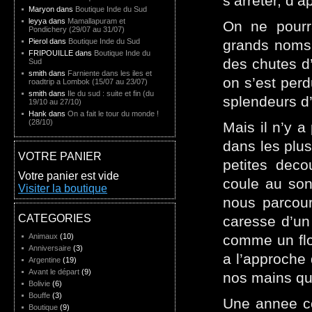
s’arreter, d’
Maryon dans
Boutique Inde du Sud
leyya dans
Mamallapuram et
On ne pourr
Pondichery (29/07 au 31/07)
Pierol dans
Boutique Inde du Sud
grands noms.
FRIPOUILLE dans
Boutique Inde du
des chutes d’
Sud
smith dans
Farniente dans les iles et
on s’est perd
roadtrip a Lombok (15/07 au 23/07)
smith dans
Ile du sud : suite et fin (du
splendeurs d
19/10 au 27/10)
Hank dans
On a fait le tour du monde !
(28/10)
Mais il n’y a
dans les plus
VOTRE PANIER
petites deco
Votre panier est vide
coule au son
Visiter la boutique
nous parcour
CATEGORIES
caresse d’un
Animaux
(10)
comme un flo
Anniversaire
(3)
a l’approche
Argentine
(19)
Avant le départ
(9)
nos mains qui
Bolivie
(6)
Bouffe
(3)
Une annee co
Boutique
(9)