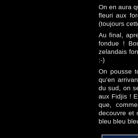
On en aura q
fleuri aux f
(toujours cet
Au final, ap
fondue ! Bo
zelandais fon
:-)
On pousse to
qu’en arrivan
du sud, on s
aux Fidjis ! 
que, comme 
decouvre et o
bleu bleu ble