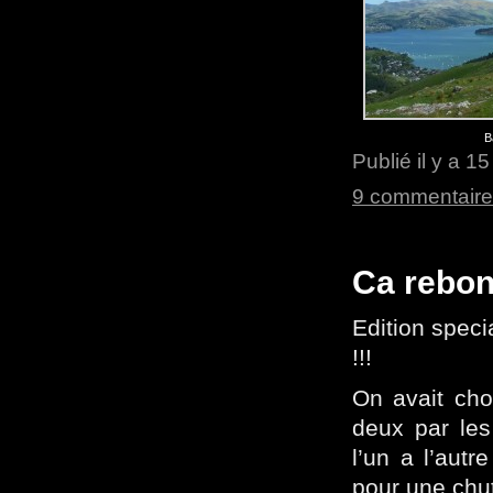
B
Publié il y a 1
9 commentair
Ca rebon
Edition specia
!!!
On avait cho
deux par les
l’un a l’autr
pour une chut