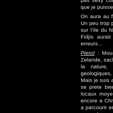
pas sexy com
que je puisse
On aura au f
Un peu trop p
sur l’ile du 
Fidjis aurai
erreurs…
Pierol
: Moua
Zelande, sach
la nature, 
geologiques,
Mais je suis 
se prete bie
locaux moyen
encore a Chri
a parcourir e