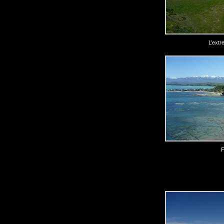
L’extr
F