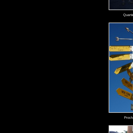
Quarti
Procha