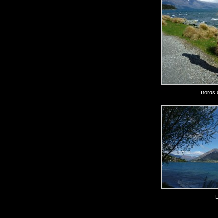
Bords 
L