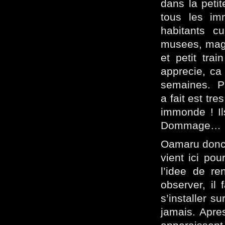
dans la petit
tous les im
habitants c
musees, maga
et petit tra
apprecie, ca
semaines. Par
a fait est tr
immonde ! Il
Dommage…
Oamaru donc, 
vient ici pou
l’idee de re
observer, il
s’installer s
jamais. Apre