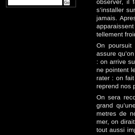
observer, il
s’installer s
jamais. Apre
apparaissent 
tellement fro
On poursuit 
assure qu’on
: on arrive s
ne pointent l
rater : on fai
reprend nos p
On sera reco
grand qu’une
metres de nou
mer, on dirait
tout aussi imp