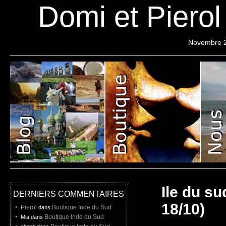
Domi et Piero
Novembre 
Pierol
Projet
Liste de depart
Ile du su
DERNIERS COMMENTAIRES
18/10)
Pierol
Boutique Inde du Sud
dans
Boutique Inde du Sud
Mia dans