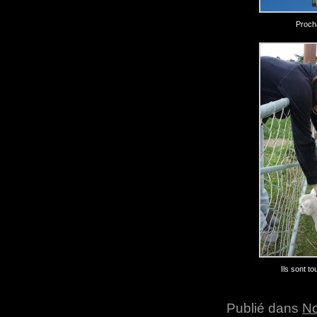
Procha
Ils sont to
Publié dans
No