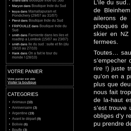
Boutique Inde du Sud
shanti dans
L’ile du sud…
Boutique Inde du Sud
Maryon dans
de Bleinhem
Mamallapuram et
leyya dans
Pondichery (29/07 au 31/07)
ailerons de
Boutique Inde du Sud
Pierol dans
phoques de K
Boutique Inde du
FRIPOUILLE dans
Sud
skier en NZ 
Farniente dans les iles et
smith dans
roadtrip a Lombok (15/07 au 23/07)
fermees.
Ile du sud : suite et fin (du
smith dans
19/10 au 27/10)
Toutes… sauf
On a fait le tour du
Hank dans
monde ! (28/10)
s’empecher 
rire !) juste
VOTRE PANIER
qu’on en a pr
Votre panier est vide
Visiter la boutique
plus que deu
nous fait trop
CATEGORIES
de la-haut e
Animaux
(10)
s’est trouve 
Anniversaire
(3)
Argentine
(19)
obliges d’y r
Avant le départ
(9)
pu prendre d
Bolivie
(6)
Bouffe
(3)