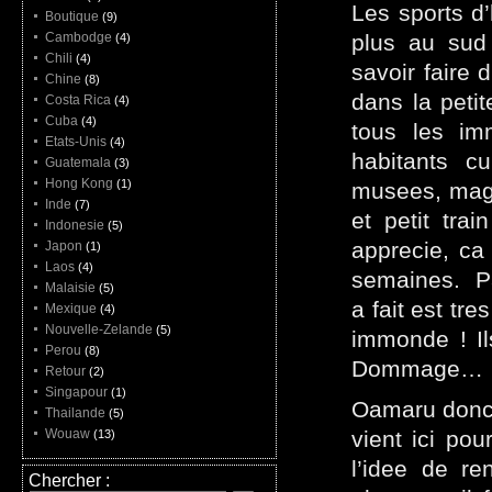
Les sports d’
Boutique
(9)
Cambodge
plus au sud 
(4)
Chili
(4)
savoir faire 
Chine
(8)
dans la petit
Costa Rica
(4)
Cuba
(4)
tous les im
Etats-Unis
(4)
habitants c
Guatemala
(3)
Hong Kong
(1)
musees, maga
Inde
(7)
et petit tra
Indonesie
(5)
apprecie, ca
Japon
(1)
Laos
(4)
semaines. Par
Malaisie
(5)
a fait est tr
Mexique
(4)
Nouvelle-Zelande
(5)
immonde ! Il
Perou
(8)
Dommage…
Retour
(2)
Singapour
(1)
Oamaru donc, 
Thailande
(5)
Wouaw
vient ici pou
(13)
l’idee de re
Chercher :