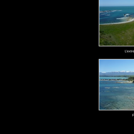
L’extr
F