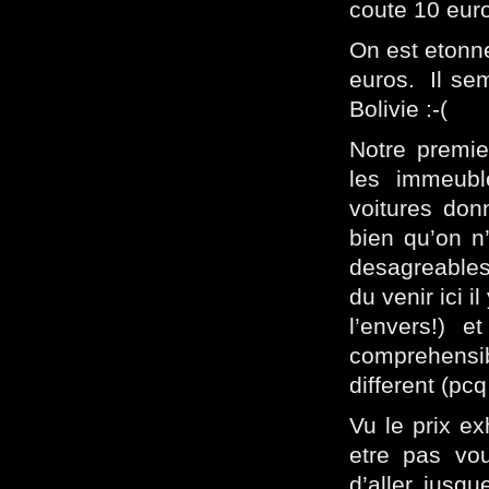
coute 10 euro
On est etonn
euros. Il sem
Bolivie :-(
Notre premie
les immeuble
voitures don
bien qu’on n
desagreables 
du venir ici i
l’envers!) e
comprehensib
different (pc
Vu le prix e
etre pas vo
d’aller jusq