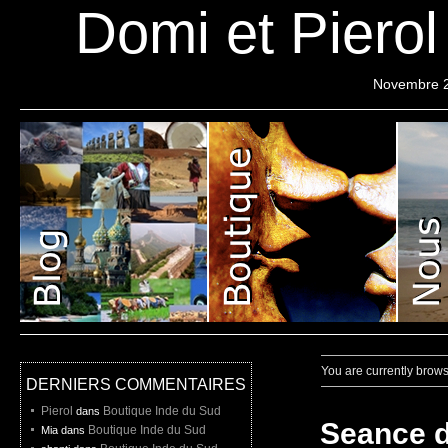
Domi et Piero
Novembre 
Pierol
Projet
Liste de depart
You are currently brow
DERNIERS COMMENTAIRES
Pierol
Boutique Inde du Sud
dans
Seance d
Boutique Inde du Sud
Mia dans