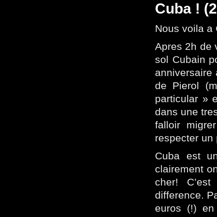
Cuba ! (2
Nous voila a
Apres 2h de v
sol Cubain po
anniversaire
de Pierol (
particular »
dans une tres
falloir mig
respecter un
Cuba est un
clairement on
cher! C’est
difference. P
euros (!) en