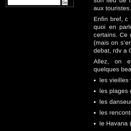
son lieu de t
aux touriste
Enfin bref, c
quoi en parl
certains. Ce 
(mais on s’en
debat, rdv a 
Allez, on 
quelques bea
les vieille
les plages
les danseur
les rencon
le Havana (