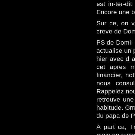
est in-ter-di
Encore une b
Sur ce, on v
creve de Domi
PS de Domi: 
actualise un
hier avec d 
cet apres m
financier, n
nous consul
Rappelez nous
retrouve une
habitude. Grr
du papa de Pi
A part ca, T
mais on reste