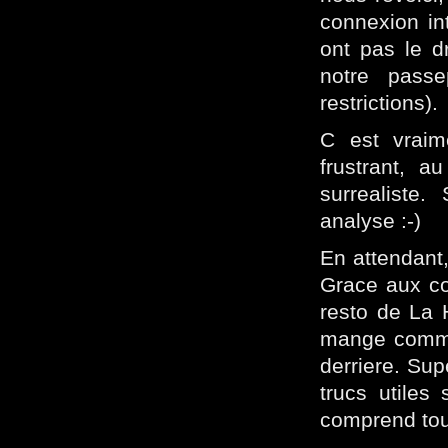
connexion int
ont pas le d
notre pass
restrictions).
C est vraim
frustrant, a
surrealiste. 
analyse :-)
En attendant,
Grace aux co
resto de La 
mange comme 
derriere. Su
trucs utiles
comprend to