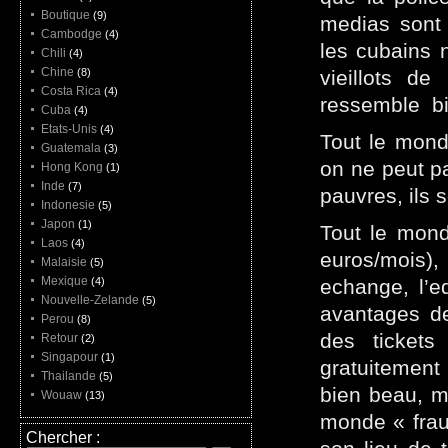
Boutique
(9)
medias sont 
Cambodge
(4)
les cubains n
Chili
(4)
Chine
(8)
vieillots de
Costa Rica
(4)
ressemble bie
Cuba
(4)
Etats-Unis
(4)
Tout le mond
Guatemala
(3)
on ne peut pa
Hong Kong
(1)
Inde
(7)
pauvres, ils 
Indonesie
(5)
Japon
(1)
Tout le monde
Laos
(4)
euros/mois),
Malaisie
(5)
Mexique
(4)
echange, l’ed
Nouvelle-Zelande
(5)
avantages de
Perou
(8)
des tickets
Retour
(2)
Singapour
(1)
gratuitement 
Thailande
(5)
bien beau, m
Wouaw
(13)
monde « frau
Chercher :