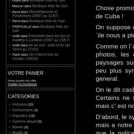
Boutique Inde du Sud
shanti dans
Boutique Inde du Sud
Maryon dans
Chose promise
Mamallapuram et
leyya dans
de Cuba !
Pondichery (29/07 au 31/07)
Boutique Inde du Sud
Pierol dans
On suppose q
Boutique Inde du
FRIPOUILLE dans
Sud
´ile nous a pl
Farniente dans les iles et
smith dans
roadtrip a Lombok (15/07 au 23/07)
Comme on l´a
Ile du sud : suite et fin (du
smith dans
19/10 au 27/10)
photos, les 
On a fait le tour du
Hank dans
monde ! (28/10)
paysages su
peu plus sy
VOTRE PANIER
general.
Votre panier est vide
Visiter la boutique
On le dit cas
CATEGORIES
Certains ne 
Animaux
mais c’ est no
(10)
Anniversaire
(3)
D’abord, le 
Argentine
(19)
Avant le départ
(9)
mais a notre 
Bolivie
(6)
que la polic
Bouffe
(3)