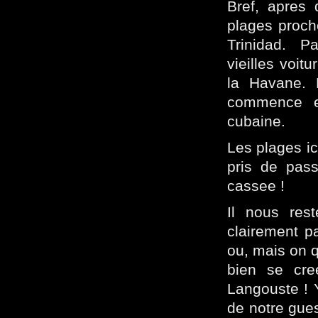
Bref, apres 
plages proche
Trinidad. Pa
vieilles voi
la Havane. 
commence en
cubaine.
Les plages ic
pris de pas
cassee !
Il nous res
clairement pa
ou, mais on qu
bien se cre
Langouste ! 
de notre gues