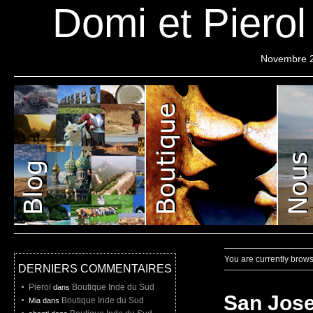
Domi et Piero
Novembre 
Pierol
Projet
Liste de depart
You are currently brows
DERNIERS COMMENTAIRES
Pierol
Boutique Inde du Sud
dans
San Jose
Boutique Inde du Sud
Mia dans