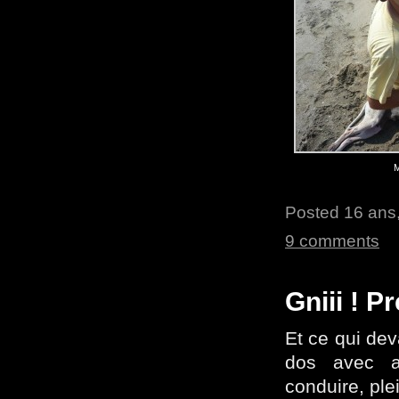
M
Posted 16 ans,
9 comments
Gniii ! P
Et ce qui deva
dos avec a
conduire, ple