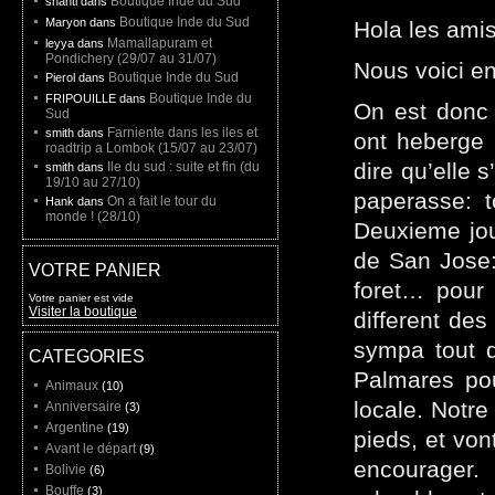
Boutique Inde du Sud
shanti dans
Boutique Inde du Sud
Maryon dans
Hola les amis
Mamallapuram et
leyya dans
Pondichery (29/07 au 31/07)
Nous voici en
Boutique Inde du Sud
Pierol dans
Boutique Inde du
FRIPOUILLE dans
On est donc 
Sud
Farniente dans les iles et
smith dans
ont heberge 
roadtrip a Lombok (15/07 au 23/07)
dire qu’elle 
Ile du sud : suite et fin (du
smith dans
19/10 au 27/10)
paperasse: t
On a fait le tour du
Hank dans
monde ! (28/10)
Deuxieme jour
de San Jose:
VOTRE PANIER
foret… pour 
Votre panier est vide
Visiter la boutique
different des
sympa tout d
CATEGORIES
Palmares pou
Animaux
(10)
locale. Notre
Anniversaire
(3)
Argentine
(19)
pieds, et von
Avant le départ
(9)
encourager.
Bolivie
(6)
Bouffe
(3)