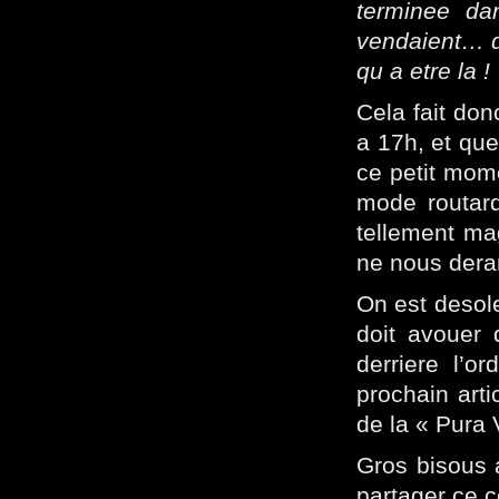
terminee da
vendaient… de
qu a etre la !
Cela fait don
a 17h, et que 
ce petit mome
mode routard
tellement ma
ne nous dera
On est desol
doit avouer 
derriere l’o
prochain arti
de la « Pura 
Gros bisous 
partager ce c