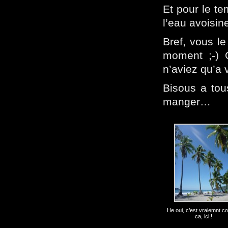
Et pour le te
l’eau avoisine
Bref, vous le
moment ;-) 
n’aviez qu’a v
Bisous a tous
manger…
He oui, c’est vraiemnt 
ca, ici !