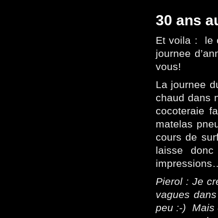
30 ans a
Et voila : l
journee d’ann
vous!
La journee d
chaud dans n
cocoteraie fa
matelas pneu
cours de sur
laisse donc
impressions
Pierol : Je 
vagues dans l
peu :-) Mais 