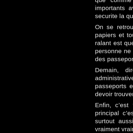
importants a
securite la qu
On se retrou
papiers et t
ralant est qu
personne ne 
des passeport
Demain, dir
administrati
passeports e
devoir trouv
Enfin, c’est
principal c’e
surtout auss
vraiment vra