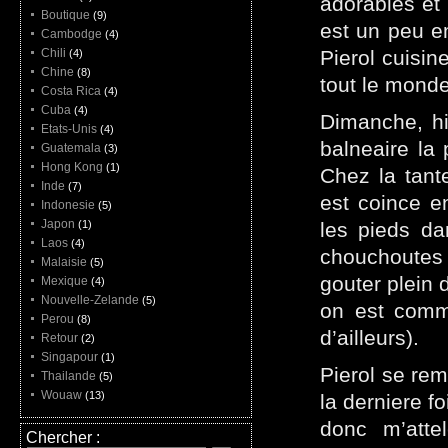
adorables et 
Boutique
(9)
est un peu e
Cambodge
(4)
Chili
Pierol cuisin
(4)
Chine
(8)
tout le mond
Costa Rica
(4)
Cuba
(4)
Dimanche, hi
Etats-Unis
(4)
balneaire la
Guatemala
(3)
Hong Kong
(1)
Chez la tant
Inde
(7)
est coince en
Indonesie
(5)
Japon
(1)
les pieds da
Laos
(4)
chouchoutes 
Malaisie
(5)
gouter plein d
Mexique
(4)
Nouvelle-Zelande
(5)
on est comm
Perou
(8)
d’ailleurs).
Retour
(2)
Singapour
(1)
Pierol se rem
Thailande
(5)
Wouaw
(13)
la derniere f
donc m’atte
Chercher :