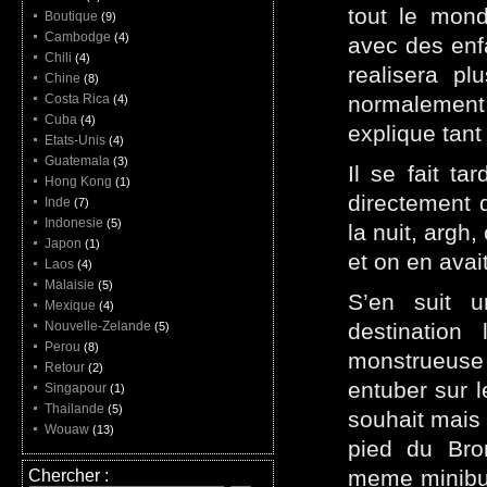
tout le mon
Boutique
(9)
Cambodge
(4)
avec des enfa
Chili
(4)
realisera p
Chine
(8)
Costa Rica
normalement
(4)
Cuba
(4)
explique tant 
Etats-Unis
(4)
Guatemala
(3)
Il se fait t
Hong Kong
(1)
directement 
Inde
(7)
Indonesie
(5)
la nuit, argh,
Japon
(1)
et on en avai
Laos
(4)
Malaisie
(5)
S’en suit 
Mexique
(4)
Nouvelle-Zelande
destination
(5)
Perou
(8)
monstrueuse 
Retour
(2)
entuber sur l
Singapour
(1)
Thailande
(5)
souhait mais 
Wouaw
(13)
pied du Bro
meme minibus
Chercher :