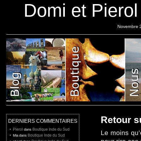
Domi et Piero
Novembre 
Pierol
Projet
Liste de depart
Retour s
DERNIERS COMMENTAIRES
Pierol
Boutique Inde du Sud
dans
Le moins qu’o
Boutique Inde du Sud
Mia dans