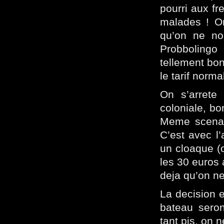
pourri aux f
malades ! On
qu’on ne no
Probboling
tellement bo
le tarif normal
On s’arrete
coloniale, bo
Meme scenari
C’est avec l’
un cloaque (
les 30 euros 
deja qu’on n
La decision e
bateau sero
tant pis, on 