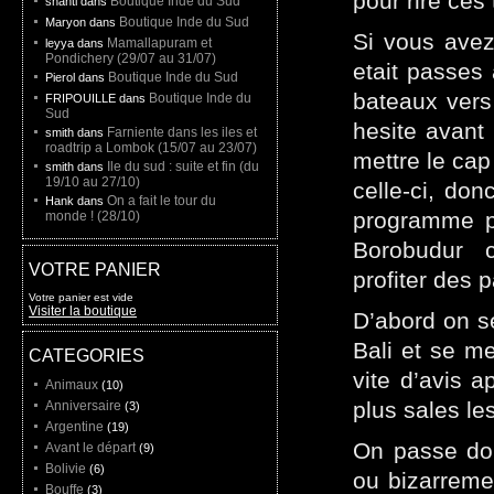
pour rire ces
Boutique Inde du Sud
shanti dans
Boutique Inde du Sud
Maryon dans
Si vous avez
Mamallapuram et
leyya dans
Pondichery (29/07 au 31/07)
etait passes 
Boutique Inde du Sud
Pierol dans
bateaux vers 
Boutique Inde du
FRIPOUILLE dans
Sud
hesite avant 
Farniente dans les iles et
smith dans
roadtrip a Lombok (15/07 au 23/07)
mettre le cap 
Ile du sud : suite et fin (du
smith dans
19/10 au 27/10)
celle-ci, do
On a fait le tour du
Hank dans
programme po
monde ! (28/10)
Borobudur c
VOTRE PANIER
profiter des 
Votre panier est vide
Visiter la boutique
D’abord on se
Bali et se me
CATEGORIES
vite d’avis a
Animaux
(10)
plus sales le
Anniversaire
(3)
Argentine
(19)
On passe don
Avant le départ
(9)
Bolivie
(6)
ou bizarreme
Bouffe
(3)