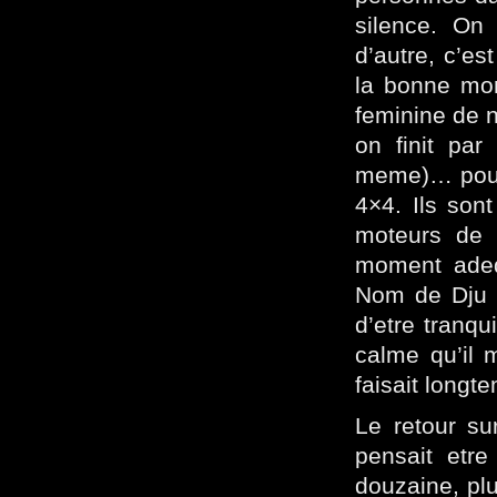
silence. On
d’autre, c’es
la bonne mon
feminine de n
on finit pa
meme)… pour y
4×4. Ils son
moteurs de 
moment adequ
Nom de Dju !
d’etre tranqu
calme qu’il m
faisait longt
Le retour su
pensait etre
douzaine, plu