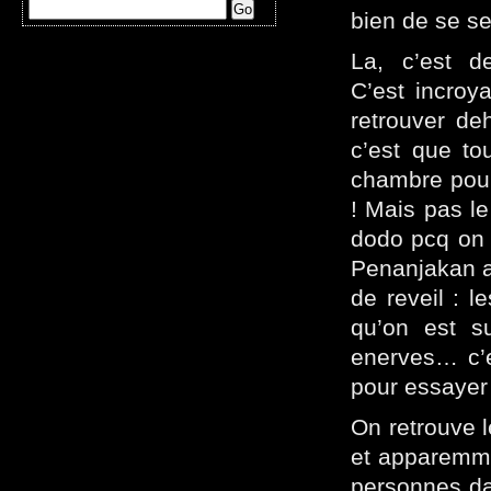
bien de se sen
La, c’est d
C’est incroy
retrouver de
c’est que to
chambre pourr
! Mais pas le
dodo pcq on 
Penanjakan af
de reveil : l
qu’on est s
enerves… c’e
pour essayer 
On retrouve 
et apparemmen
personnes dan