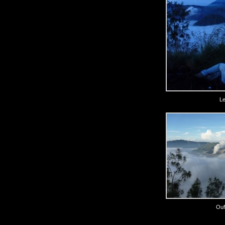
Le
Ouf,