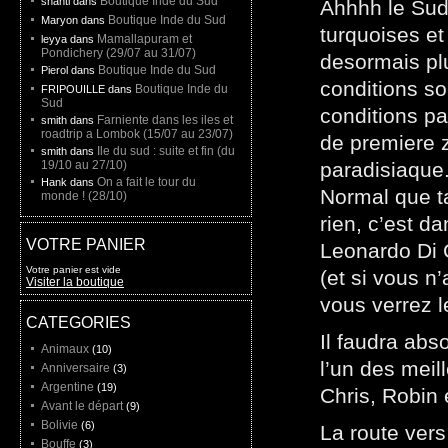
Boutique Inde du Sud
shanti dans
Ahhhh le Sud
Boutique Inde du Sud
Maryon dans
turquoises et
Mamallapuram et
leyya dans
Pondichery (29/07 au 31/07)
desormais plu
Boutique Inde du Sud
Pierol dans
conditions so
Boutique Inde du
FRIPOUILLE dans
Sud
conditions pa
Farniente dans les iles et
smith dans
roadtrip a Lombok (15/07 au 23/07)
de premiere z
Ile du sud : suite et fin (du
smith dans
19/10 au 27/10)
paradisiaque
On a fait le tour du
Hank dans
Normal que ta
monde ! (28/10)
rien, c’est da
VOTRE PANIER
Leonardo Di Ca
Votre panier est vide
(et si vous n’
Visiter la boutique
vous verrez l
CATEGORIES
Il faudra abs
Animaux
(10)
l’un des meil
Anniversaire
(3)
Argentine
(19)
Chris, Robin 
Avant le départ
(9)
Bolivie
(6)
La route vers
Bouffe
(3)