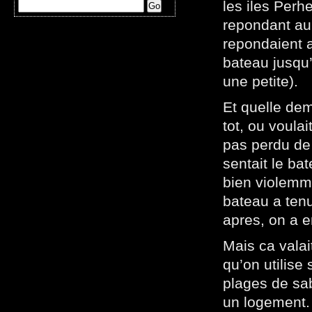
les iles Perhe
repondant au
repondaient 
bateau jusqu’
une petite).
Et quelle dem
tot, ou voulai
pas perdu de
sentait le ba
bien violemm
bateau a tenu
apres, on a e
Mais ca valai
qu’on utilise
plages de sa
un logement. P