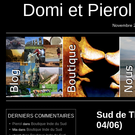
Domi et Piero
Novembre 
Pierol
Projet
Liste de depart
Sud de T
DERNIERS COMMENTAIRES
04/06)
Pierol
Boutique Inde du Sud
dans
Boutique Inde du Sud
Mia dans