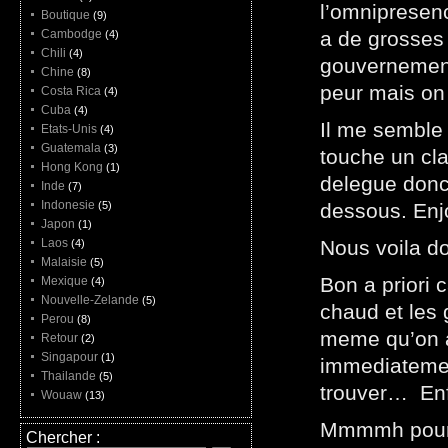
l’omnipresence
Boutique
(9)
Cambodge
a de grosses
(4)
Chili
(4)
gouvernement
Chine
(8)
peur mais on 
Costa Rica
(4)
Cuba
(4)
Il me semble 
Etats-Unis
(4)
Guatemala
(3)
touche un cla
Hong Kong
(1)
delegue donc 
Inde
(7)
Indonesie
(5)
dessous. Enj
Japon
(1)
Laos
Nous voila do
(4)
Malaisie
(5)
Bon a priori 
Mexique
(4)
Nouvelle-Zelande
(5)
chaud et les
Perou
(8)
meme qu’on a
Retour
(2)
Singapour
(1)
immediatement
Thailande
(5)
trouver… Enfi
Wouaw
(13)
Mmmmh pourquo
Chercher :