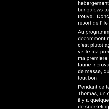
hebergements
bungalows tou
trouve. Donc 
resort de l’il
Au programme
decemment mo
c’est plutot 
visite ma pr
ma premiere r
faune incroya
de masse, du 
tout bon !
Pendant ce te
Thomas, un c
il y a quelqu
de snorkeling