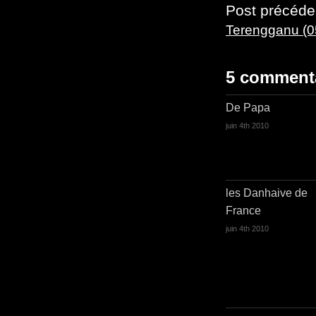
Post précéde
Terengganu (05
5 comment
De Papa
juin 4th 2010
les Danhaive de
France
juin 4th 2010