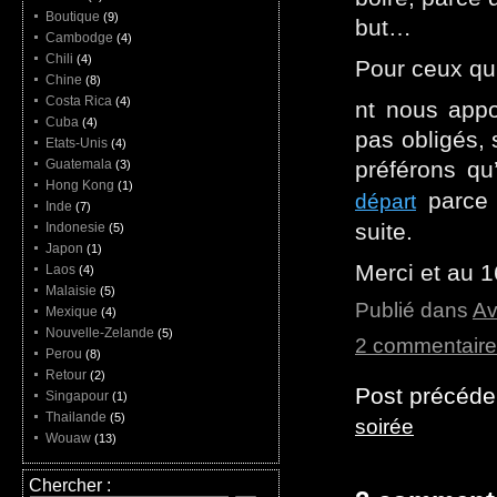
Boutique
(9)
but…
Cambodge
(4)
Chili
(4)
Pour ceux qu
Chine
(8)
Costa Rica
(4)
nt nous appo
Cuba
(4)
pas obligés, 
Etats-Unis
(4)
Guatemala
préférons qu
(3)
Hong Kong
(1)
parce 
départ
Inde
(7)
suite.
Indonesie
(5)
Japon
(1)
Merci et au 1
Laos
(4)
Malaisie
(5)
Publié dans
Av
Mexique
(4)
Nouvelle-Zelande
(5)
2 commentair
Perou
(8)
Retour
(2)
Post précéde
Singapour
(1)
Thailande
(5)
soirée
Wouaw
(13)
Chercher :