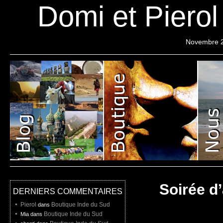
Domi et Piero
Novembre 
Pierol
Projet
Liste de depart
Soirée d
DERNIERS COMMENTAIRES
Pierol
Boutique Inde du Sud
dans
Boutique Inde du Sud
Mia dans