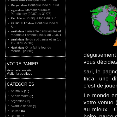
Boutique Inde du Sud
shanti dans
Boutique Inde du Sud
Maryon dans
Mamallapuram et
leyya dans
Pondichery (29/07 au 31/07)
Boutique Inde du Sud
Pierol dans
Boutique Inde du
FRIPOUILLE dans
Sud
Farniente dans les iles et
smith dans
roadtrip a Lombok (15/07 au 23/07)
Ile du sud : suite et fin (du
smith dans
19/10 au 27/10)
On a fait le tour du
Hank dans
monde ! (28/10)
déguisement 
vous décidiez
VOTRE PANIER
sari, le pagn
Votre panier est vide
Visiter la boutique
Inca, une di
CATEGORIES
c’est de jouer
Animaux
(10)
Le monde ent
Anniversaire
(3)
Argentine
votre venue (
(19)
Avant le départ
(9)
au mieux. O
Bolivie
(6)
boire, parce 
Bouffe
(3)